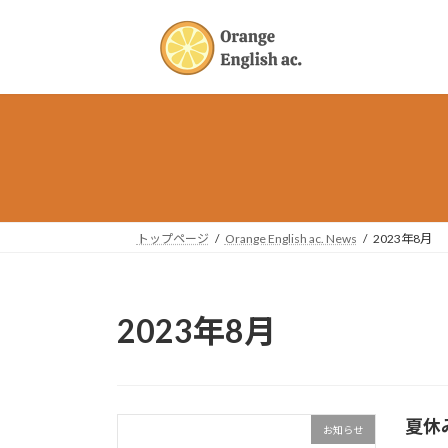
コ
ナ
ン
ビ
テ
ゲ
ン
ー
ツ
シ
へ
ョ
ス
ン
キ
に
ッ
移
プ
動
トップページ
Orange English ac. News
2023年8月
2023年8月
夏休
お知らせ