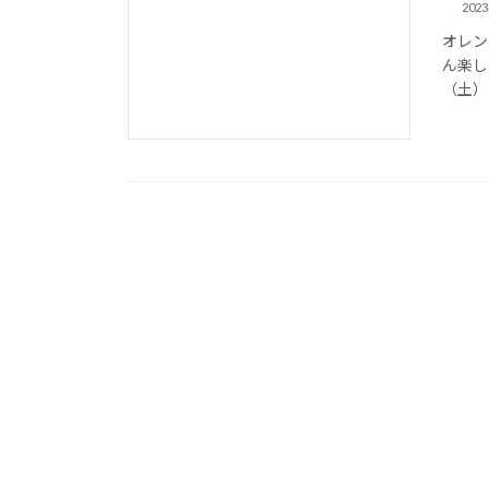
202
オレン
ん楽し
（土）